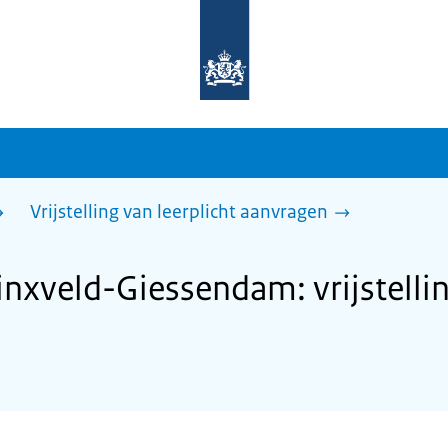
Naar
de
homepage
van
sdg.rijksoverheid.nl
Vrijstelling van leerplicht aanvragen
xveld-Giessendam: vrijstelling