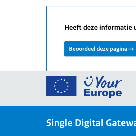
Heeft deze informatie 
Beoordeel deze pagina
Ga
naar
de
home
van
Single Digital Gatew
Your
Europ