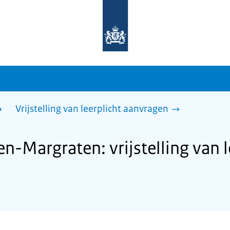
Naar
de
homepage
van
sdg.rijksoverheid.nl
Vrijstelling van leerplicht aanvragen
-Margraten: vrijstelling van l