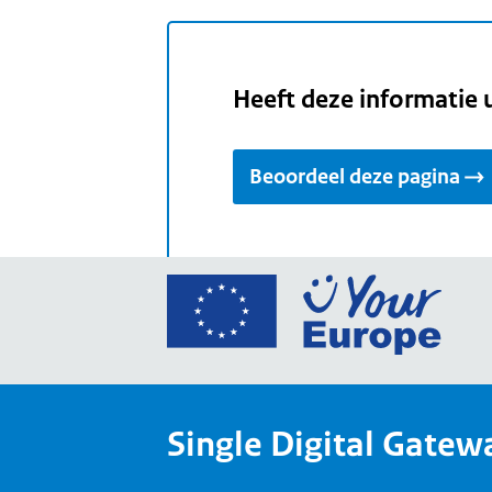
Heeft deze informatie 
Beoordeel deze pagina
Ga
naar
de
home
van
Single Digital Gatew
Your
Europ