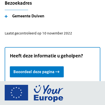
Bezoekadres
Gemeente Duiven
Laatst gecontroleerd op 10 november 2022
Heeft deze informatie u geholpen?
Beoordeel deze pagina
Ga
naar
de