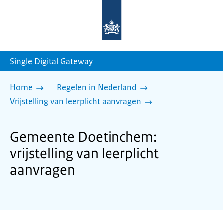
Naar
de
homepage
van
sdg.rijksoverheid.nl
Single Digital Gateway
Home
Regelen in Nederland
Vrijstelling van leerplicht aanvragen
Gemeente Doetinchem:
vrijstelling van leerplicht
aanvragen