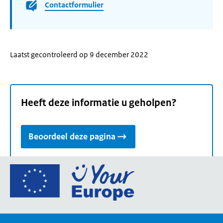
Contactformulier
Laatst gecontroleerd op 9 december 2022
Heeft deze informatie u geholpen?
Beoordeel deze pagina
Ga
naar
de
homepage
van