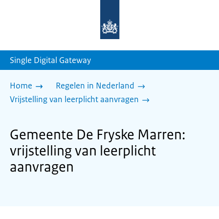
Naar
de
homepage
van
sdg.rijksoverheid.nl
Single Digital Gateway
Home
Regelen in Nederland
Vrijstelling van leerplicht aanvragen
Gemeente De Fryske Marren:
vrijstelling van leerplicht
aanvragen