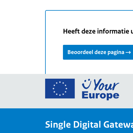
Heeft deze informatie 
Beoordeel deze pagina
Ga
naar
de
home
van
Single Digital Gatew
Your
Europ