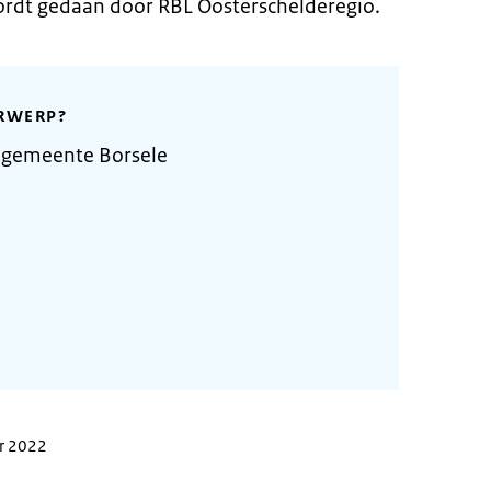
ordt gedaan door RBL Oosterschelderegio.
RWERP?
 gemeente Borsele
er 2022