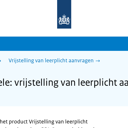
Naar
de
homepage
van
sdg.rijksoverheid.nl
Vrijstelling van leerplicht aanvragen
: vrijstelling van leerplicht 
et product Vrijstelling van leerplicht