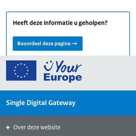
Heeft deze informatie u geholpen?
Beoordeel deze pagina
Ga
naar
de
homepage
van
Single Digital Gateway
Your
Europe,
een
portaal
Over deze website
van