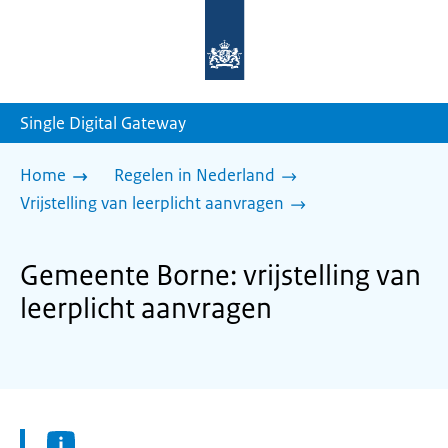
Naar
de
homepage
van
sdg.rijksoverheid.nl
Single Digital Gateway
Home
Regelen in Nederland
Vrijstelling van leerplicht aanvragen
Gemeente Borne: vrijstelling van
leerplicht aanvragen