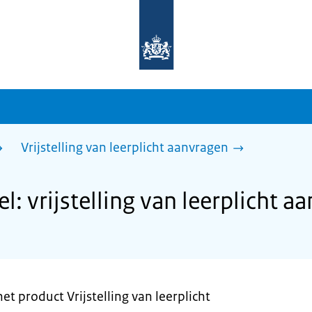
Naar
de
homepage
van
sdg.rijksoverheid.nl
Vrijstelling van leerplicht aanvragen
 vrijstelling van leerplicht a
t product Vrijstelling van leerplicht