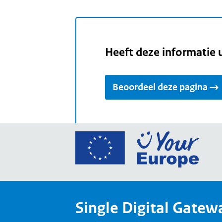
Heeft deze informatie 
Beoordeel deze pagina
Ga
naar
de
home
van
Single Digital Gatew
Your
Europ