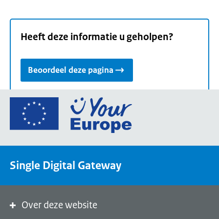
Heeft deze informatie u geholpen?
Beoordeel deze pagina
Ga
naar
de
homepage
van
Single Digital Gateway
Your
Europe,
een
portaal
Over deze website
van