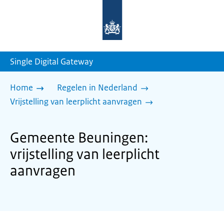
Naar
de
homepage
van
sdg.rijksoverheid.nl
Single Digital Gateway
Home
Regelen in Nederland
Vrijstelling van leerplicht aanvragen
Gemeente Beuningen:
vrijstelling van leerplicht
aanvragen