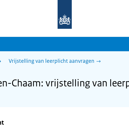
Naar
de
homepage
van
sdg.rijksoverheid.nl
Vrijstelling van leerplicht aanvragen
-Chaam: vrijstelling van leer
ht