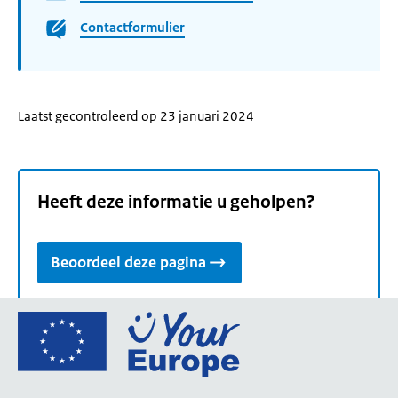
Contactformulier
Laatst gecontroleerd op 23 januari 2024
Heeft deze informatie u geholpen?
Beoordeel deze pagina
Ga
naar
de
homepage