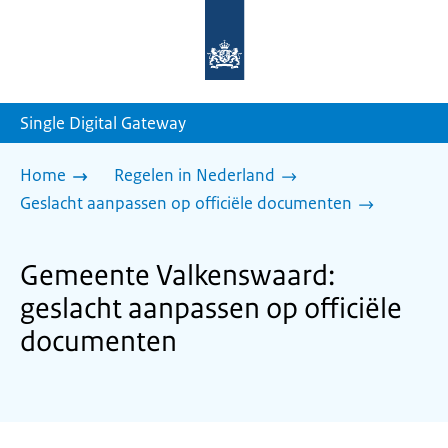
Naar
de
homepage
van
sdg.rijksoverheid.nl
Single Digital Gateway
Home
Regelen in Nederland
Geslacht aanpassen op officiële documenten
Gemeente Valkenswaard:
geslacht aanpassen op officiële
documenten