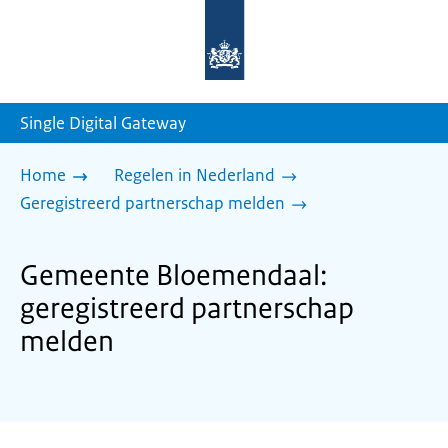
Naar
de
homepage
van
sdg.rijksoverheid.nl
Single Digital Gateway
Home
Regelen in Nederland
Geregistreerd partnerschap melden
Gemeente Bloemendaal:
geregistreerd partnerschap
melden