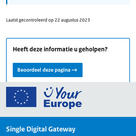
Laatst gecontroleerd op 22 augustus 2023
Heeft deze informatie u geholpen?
Beoordeel deze pagina
Ga
naar
de
homepage
van
Single Digital Gateway
Your
Europe,