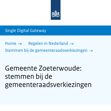
Naar
de
homepage
van
sdg.rijksoverheid.nl
Single Digital Gateway
Home
Regelen in Nederland
Stemmen bij de gemeenteraadsverkiezingen
Gemeente Zoeterwoude:
stemmen bij de
gemeenteraadsverkiezingen