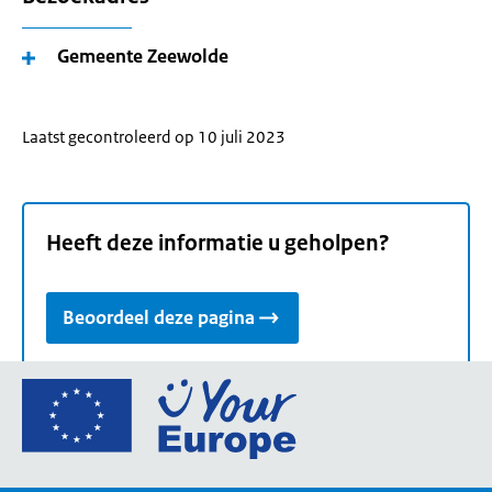
Gemeente Zeewolde
Laatst gecontroleerd op 10 juli 2023
Heeft deze informatie u geholpen?
Beoordeel deze pagina
Ga
naar
de
homepage