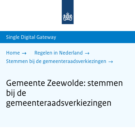
Naar
de
homepage
van
sdg.rijksoverheid.nl
Single Digital Gateway
Home
Regelen in Nederland
Stemmen bij de gemeenteraadsverkiezingen
Gemeente Zeewolde: stemmen
bij de
gemeenteraadsverkiezingen