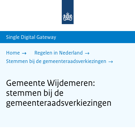
Naar
de
homepage
van
sdg.rijksoverheid.nl
Single Digital Gateway
Home
Regelen in Nederland
Stemmen bij de gemeenteraadsverkiezingen
Gemeente Wijdemeren:
stemmen bij de
gemeenteraadsverkiezingen