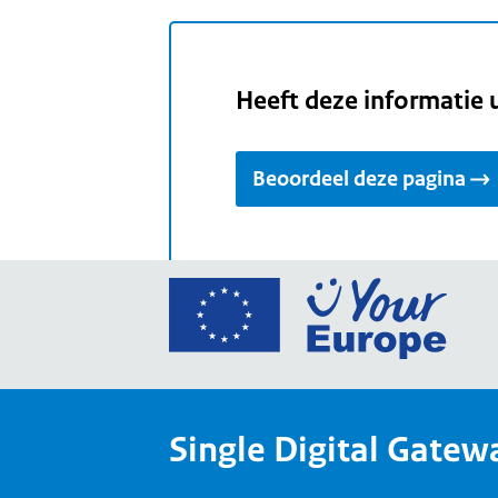
Heeft deze informatie 
Beoordeel deze pagina
Ga
naar
de
home
van
Single Digital Gatew
Your
Europ