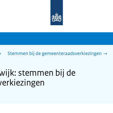
Naar
de
homepage
van
sdg.rijksoverheid.nl
Stemmen bij de gemeenteraadsverkiezingen
ijk: stemmen bij de
erkiezingen