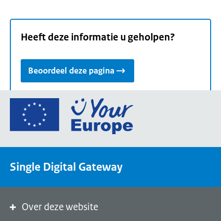
Heeft deze informatie u geholpen?
Beoordeel deze pagina
Ga
naar
de
homepage
van
Single Digital Gateway
Your
Europe,
een
portaal
Over deze website
van