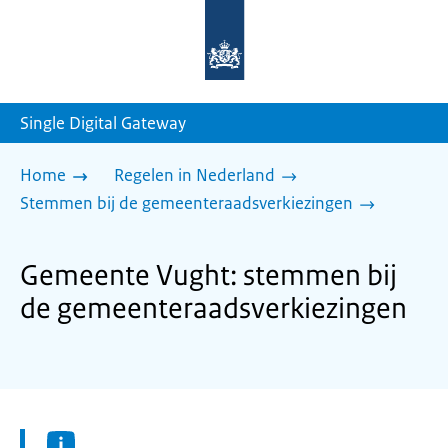
Naar
de
homepage
van
sdg.rijksoverheid.nl
Single Digital Gateway
Home
Regelen in Nederland
Stemmen bij de gemeenteraadsverkiezingen
Gemeente Vught: stemmen bij
de gemeenteraadsverkiezingen