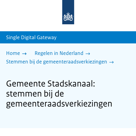
Naar
de
homepage
van
sdg.rijksoverheid.nl
Single Digital Gateway
Home
Regelen in Nederland
Stemmen bij de gemeenteraadsverkiezingen
Gemeente Stadskanaal:
stemmen bij de
gemeenteraadsverkiezingen