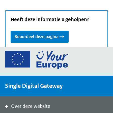
Heeft deze informatie u geholpen?
Beoordeel deze pagina
Ga
naar
de
homepage
van
Single Digital Gateway
Your
Europe,
een
portaal
Over deze website
van