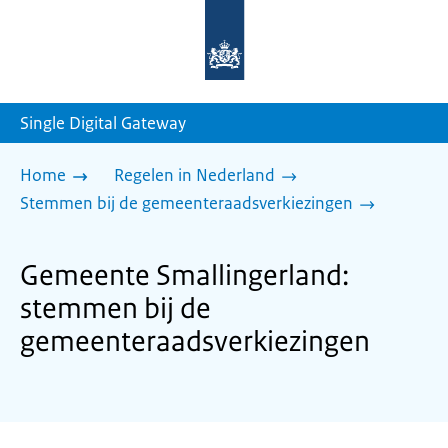
Naar
de
homepage
van
sdg.rijksoverheid.nl
Single Digital Gateway
Home
Regelen in Nederland
Stemmen bij de gemeenteraadsverkiezingen
Gemeente Smallingerland:
stemmen bij de
gemeenteraadsverkiezingen