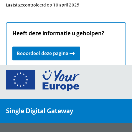
Laatst gecontroleerd op 10 april 2025
Heeft deze informatie u geholpen?
Beoordeel deze pagina
Ga
naar
de
homepage
van
Single Digital Gateway
Your
Europe,
een