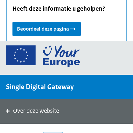
Heeft deze informatie u geholpen?
Beoordeel deze pagina
Ga
naar
de
homepage
van
Single Digital Gateway
Your
Europe,
een
portaal
Over deze website
van
de
Europese