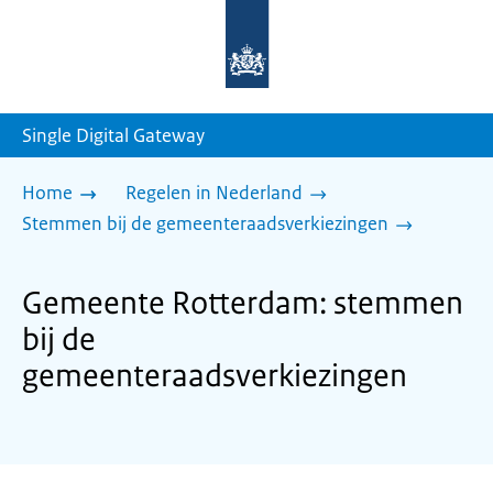
Naar
de
homepage
van
sdg.rijksoverheid.nl
Single Digital Gateway
Home
Regelen in Nederland
Stemmen bij de gemeenteraadsverkiezingen
Gemeente Rotterdam: stemmen
bij de
gemeenteraadsverkiezingen