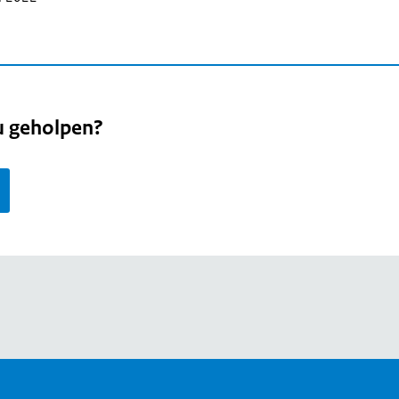
u geholpen?
page