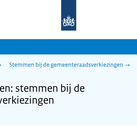
Naar
de
homepage
van
sdg.rijksoverheid.nl
Stemmen bij de gemeenteraadsverkiezingen
n: stemmen bij de
erkiezingen