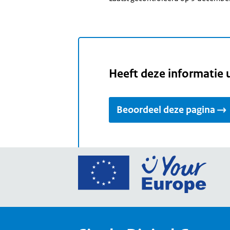
Heeft deze informatie 
Beoordeel deze pagina
Ga
naar
de
home
van