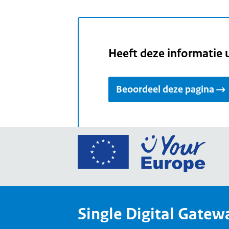
Heeft deze informatie 
Beoordeel deze pagina
Ga
naar
de
home
van
Single Digital Gatew
Your
Europ