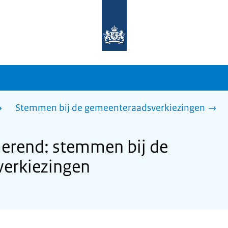
Naar
de
homepage
van
sdg.rijksoverheid.nl
Stemmen bij de gemeenteraadsverkiezingen
rend: stemmen bij de
erkiezingen