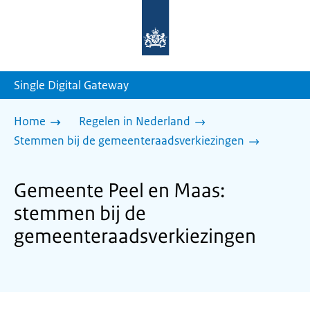
Naar
de
homepage
van
sdg.rijksoverheid.nl
Single Digital Gateway
Home
Regelen in Nederland
Stemmen bij de gemeenteraadsverkiezingen
Gemeente Peel en Maas:
stemmen bij de
gemeenteraadsverkiezingen