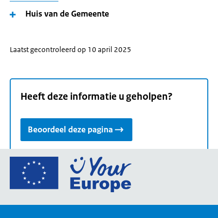
Huis van de Gemeente
Laatst gecontroleerd op 10 april 2025
Heeft deze informatie u geholpen?
Beoordeel deze pagina
Ga
naar
de
homepage
van