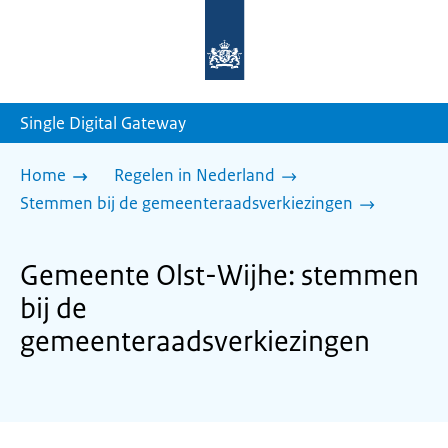
Naar
de
homepage
van
sdg.rijksoverheid.nl
Single Digital Gateway
Home
Regelen in Nederland
Stemmen bij de gemeenteraadsverkiezingen
Gemeente Olst-Wijhe: stemmen
bij de
gemeenteraadsverkiezingen