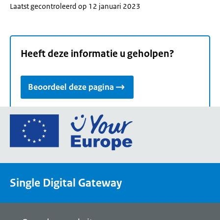
Laatst gecontroleerd op 12 januari 2023
Heeft deze informatie u geholpen?
Beoordeel deze pagina
Ga
naar
de
homepage
van
Single Digital Gateway
Your
Europe,
een
portaal