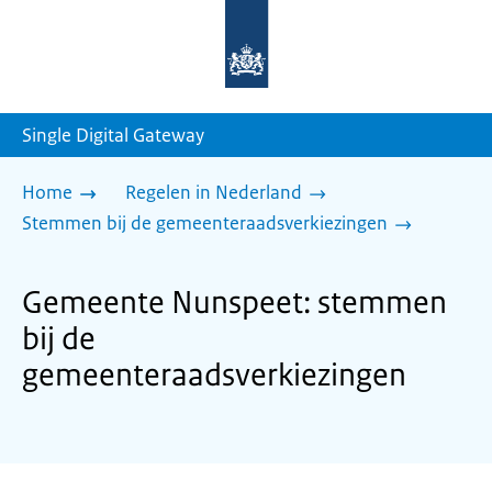
Naar
de
homepage
van
sdg.rijksoverheid.nl
Single Digital Gateway
Home
Regelen in Nederland
Stemmen bij de gemeenteraadsverkiezingen
Gemeente Nunspeet: stemmen
bij de
gemeenteraadsverkiezingen