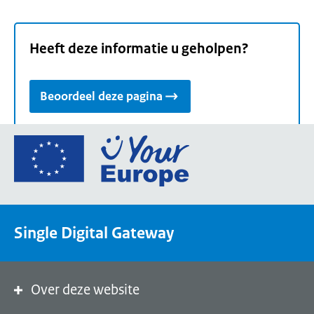
Heeft deze informatie u geholpen?
Beoordeel deze pagina
Ga
naar
de
homepage
van
Single Digital Gateway
Your
Europe,
een
portaal
Over deze website
van