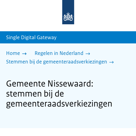
Naar
de
homepage
van
sdg.rijksoverheid.nl
Single Digital Gateway
Home
Regelen in Nederland
Stemmen bij de gemeenteraadsverkiezingen
Gemeente Nissewaard:
stemmen bij de
gemeenteraadsverkiezingen