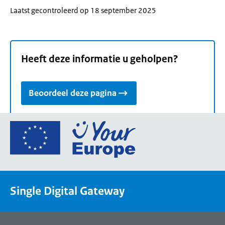
Laatst gecontroleerd op 18 september 2025
Heeft deze informatie u geholpen?
Beoordeel deze pagina
Ga
naar
de
homepage
van
Single Digital Gateway
Your
Europe,
een