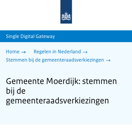
Naar
de
homepage
van
sdg.rijksoverheid.nl
Single Digital Gateway
Home
Regelen in Nederland
Stemmen bij de gemeenteraadsverkiezingen
Gemeente Moerdijk: stemmen
bij de
gemeenteraadsverkiezingen