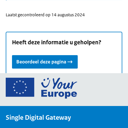
Laatst gecontroleerd op 14 augustus 2024
Heeft deze informatie u geholpen?
Beoordeel deze pagina
Ga
naar
de
homepage
van
Single Digital Gateway
Your
Europe,