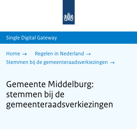
Naar
de
homepage
van
sdg.rijksoverheid.nl
Single Digital Gateway
Home
Regelen in Nederland
Stemmen bij de gemeenteraadsverkiezingen
Gemeente Middelburg:
stemmen bij de
gemeenteraadsverkiezingen