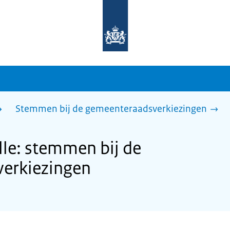
Naar
de
homepage
van
sdg.rijksoverheid.nl
Stemmen bij de gemeenteraadsverkiezingen
le: stemmen bij de
erkiezingen