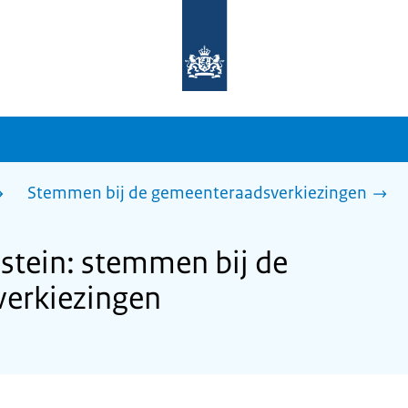
Naar
de
homepage
van
sdg.rijksoverheid.nl
Stemmen bij de gemeenteraadsverkiezingen
stein: stemmen bij de
erkiezingen