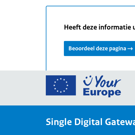
Heeft deze informatie 
Beoordeel deze pagina
Ga
naar
de
home
van
Single Digital Gatew
Your
Europ