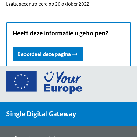
Laatst gecontroleerd op 20 oktober 2022
Heeft deze informatie u geholpen?
Beoordeel deze pagina
Ga
naar
de
homepage
van
Single Digital Gateway
Your
Europe,
een
portaal