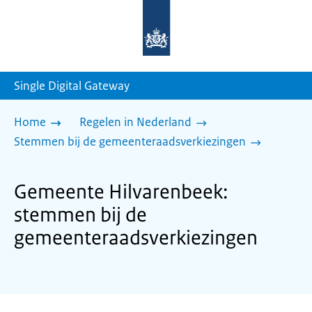
Naar
de
homepage
van
sdg.rijksoverheid.nl
Single Digital Gateway
Home
Regelen in Nederland
Stemmen bij de gemeenteraadsverkiezingen
Gemeente Hilvarenbeek:
stemmen bij de
gemeenteraadsverkiezingen