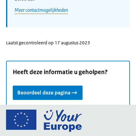
Meer contactmogelijkheden
Laatst gecontroleerd op 17 augustus 2023
Heeft deze informatie u geholpen?
Beoordeel deze pagina
Ga
naar
de
homepage