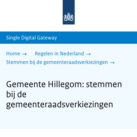
Naar
de
homepage
van
sdg.rijksoverheid.nl
Single Digital Gateway
Home
Regelen in Nederland
Stemmen bij de gemeenteraadsverkiezingen
Gemeente Hillegom: stemmen
bij de
gemeenteraadsverkiezingen