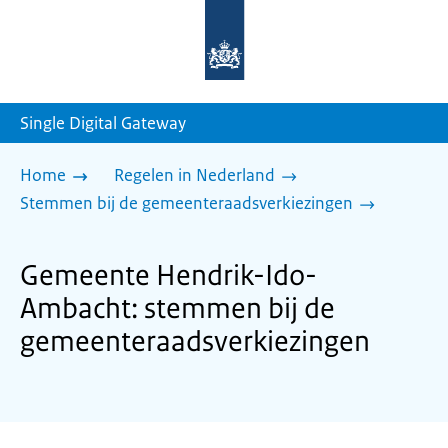
Naar
de
homepage
van
sdg.rijksoverheid.nl
Single Digital Gateway
Home
Regelen in Nederland
Stemmen bij de gemeenteraadsverkiezingen
Gemeente Hendrik-Ido-
Ambacht: stemmen bij de
gemeenteraadsverkiezingen