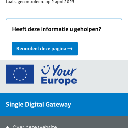
Laatst gecontroleerd op 2 april 2025
Heeft deze informatie u geholpen?
Beoordeel deze pagina
Ga
naar
de
homepage
van
Single Digital Gateway
Your
Europe,
een
portaal
Over deze website