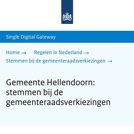
Naar
de
homepage
van
sdg.rijksoverheid.nl
Single Digital Gateway
Home
Regelen in Nederland
Stemmen bij de gemeenteraadsverkiezingen
Gemeente Hellendoorn:
stemmen bij de
gemeenteraadsverkiezingen