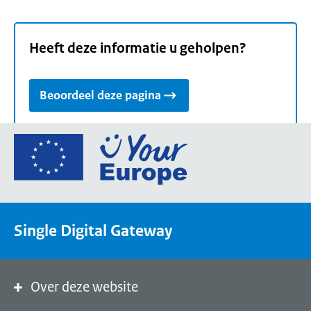
Heeft deze informatie u geholpen?
Beoordeel deze pagina
Ga
naar
de
homepage
van
Single Digital Gateway
Your
Europe,
een
portaal
Over deze website
van