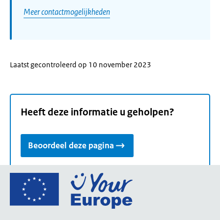
Meer contactmogelijkheden
Laatst gecontroleerd op 10 november 2023
Heeft deze informatie u geholpen?
Beoordeel deze pagina
Ga
naar
de
homepage