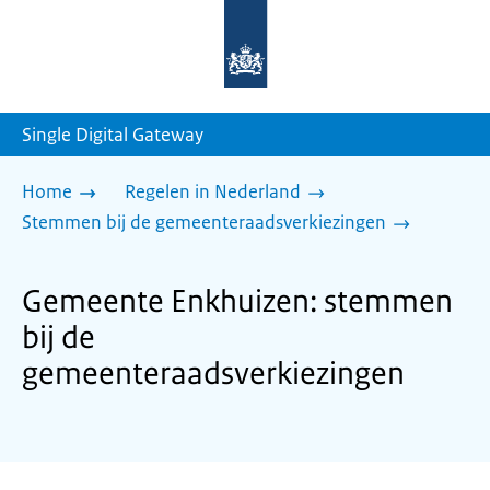
Naar
de
homepage
van
sdg.rijksoverheid.nl
Single Digital Gateway
Home
Regelen in Nederland
Stemmen bij de gemeenteraadsverkiezingen
Gemeente Enkhuizen: stemmen
bij de
gemeenteraadsverkiezingen