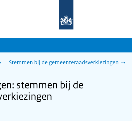
Naar
de
homepage
van
sdg.rijksoverheid.nl
Stemmen bij de gemeenteraadsverkiezingen
n: stemmen bij de
erkiezingen