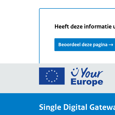
Heeft deze informatie 
Beoordeel deze pagina
Ga
naar
de
home
van
Single Digital Gatew
Your
Europ