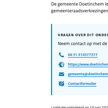
De gemeente Doetinchem le
gemeenteraadsverkiezingen 
VRAGEN OVER DIT ONDE
Neem contact op met d
00 31 314377377
https://www.doetinchem
gemeente@doetinchem.
Contactformulier
Laatst gecontroleerd op 10 juni 20