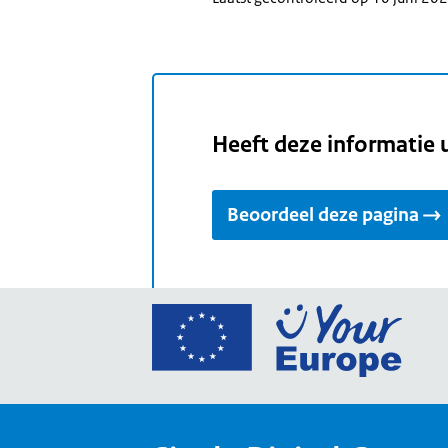
Heeft deze informatie 
Beoordeel deze pagina
Ga
naar
de
home
van