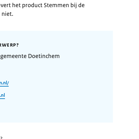
vert het product Stemmen bij de
niet.
RWERP?
e gemeente Doetinchem
.nl/
nl
22