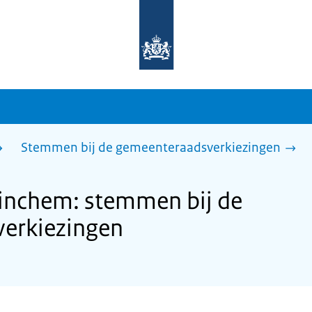
Naar
de
homepage
van
sdg.rijksoverheid.nl
Stemmen bij de gemeenteraadsverkiezingen
nchem: stemmen bij de
erkiezingen