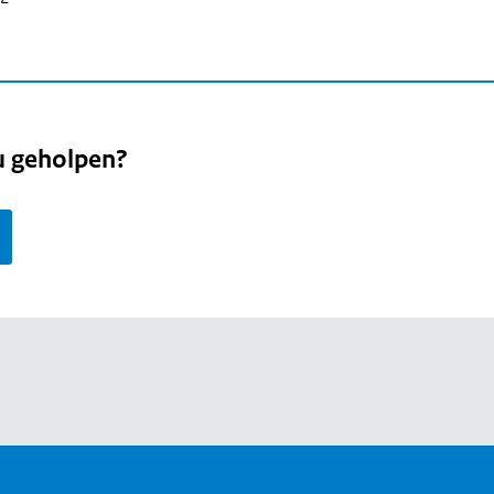
u geholpen?
page