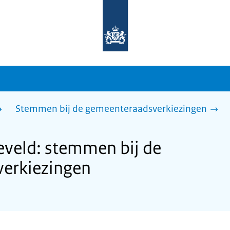
Naar
de
homepage
van
sdg.rijksoverheid.nl
Stemmen bij de gemeenteraadsverkiezingen
veld: stemmen bij de
erkiezingen