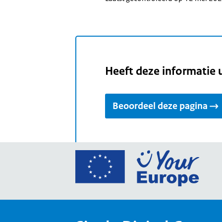
Heeft deze informatie 
Beoordeel deze pagina
Ga
naar
de
home
van