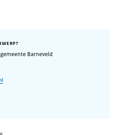
RWERP?
 gemeente Barneveld
nl
26