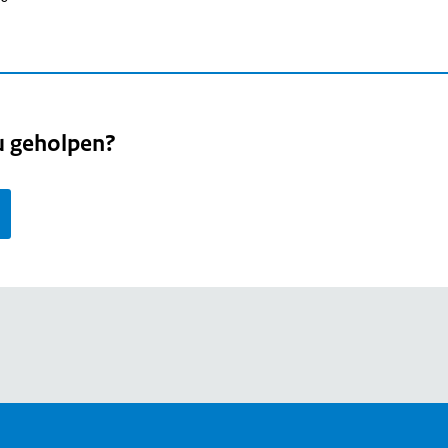
u geholpen?
page