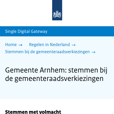
Naar
de
homepage
van
sdg.rijksoverheid.nl
Single Digital Gateway
Home
Regelen in Nederland
Stemmen bij de gemeenteraadsverkiezingen
Gemeente Arnhem: stemmen bij
de gemeenteraadsverkiezingen
Stemmen met volmacht