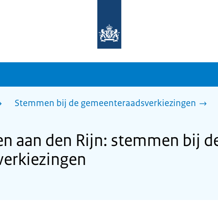
Naar
de
homepage
van
sdg.rijksoverheid.nl
Stemmen bij de gemeenteraadsverkiezingen
 aan den Rijn: stemmen bij d
erkiezingen