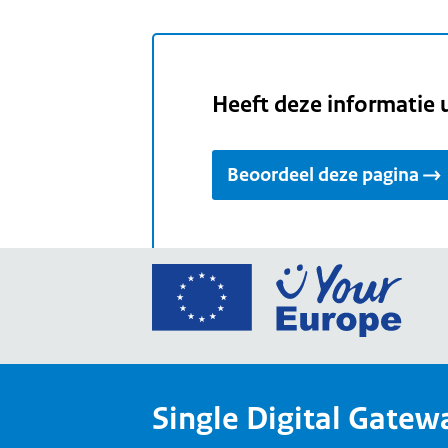
Heeft deze informatie 
Beoordeel deze pagina
Ga
naar
de
home
van
Single Digital Gatew
Your
Europ