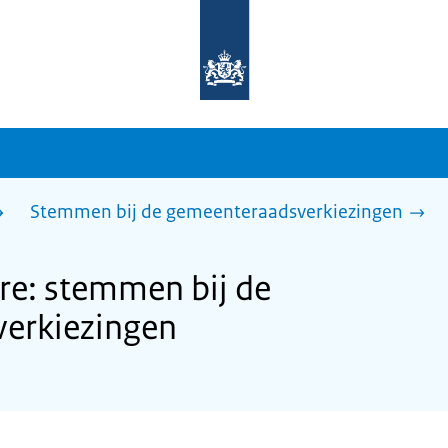
Naar
de
homepage
van
sdg.rijksoverheid.nl
Stemmen bij de gemeenteraadsverkiezingen
e: stemmen bij de
erkiezingen