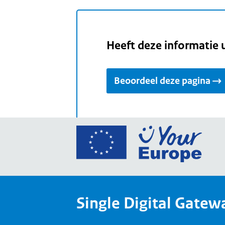
Heeft deze informatie 
Beoordeel deze pagina
Ga
naar
de
home
van
Single Digital Gatew
Your
Europ