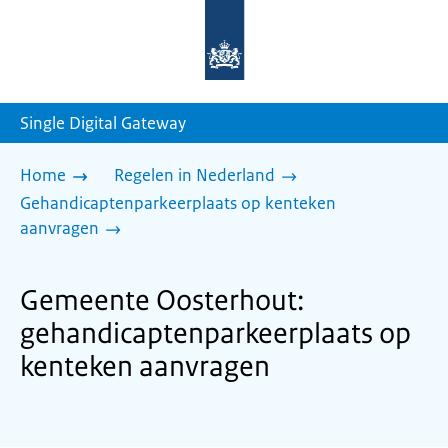
Naar
de
homepage
van
sdg.rijksoverheid.nl
Single Digital Gateway
Home
Regelen in Nederland
Gehandicaptenparkeerplaats op kenteken
aanvragen
Gemeente Oosterhout:
gehandicaptenparkeerplaats op
kenteken aanvragen