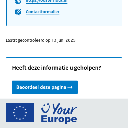
https://oosterhout.nl
Contactformulier
Laatst gecontroleerd op 13 juni 2025
Heeft deze informatie u geholpen?
Beoordeel deze pagina
Ga
naar
de
homepage