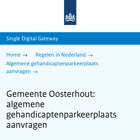
Naar
de
homepage
van
sdg.rijksoverheid.nl
Single Digital Gateway
Home
Regelen in Nederland
Algemene gehandicaptenparkeerplaats
aanvragen
Gemeente Oosterhout:
algemene
gehandicaptenparkeerplaats
aanvragen