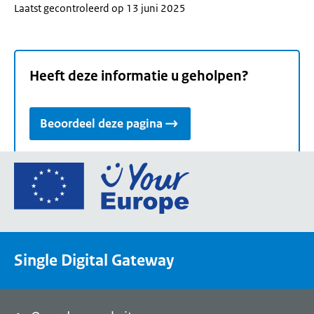
Laatst gecontroleerd op 13 juni 2025
Heeft deze informatie u geholpen?
Beoordeel deze pagina
Ga
naar
de
homepage
van
Single Digital Gateway
Your
Europe,
een
portaal