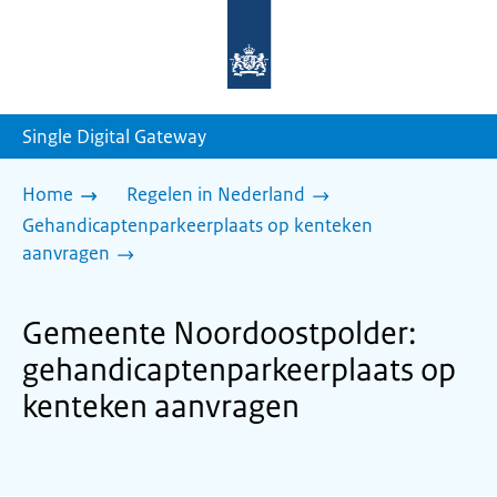
Naar
de
homepage
van
sdg.rijksoverheid.nl
Single Digital Gateway
Home
Regelen in Nederland
Gehandicaptenparkeerplaats op kenteken
aanvragen
Gemeente Noordoostpolder:
gehandicaptenparkeerplaats op
kenteken aanvragen