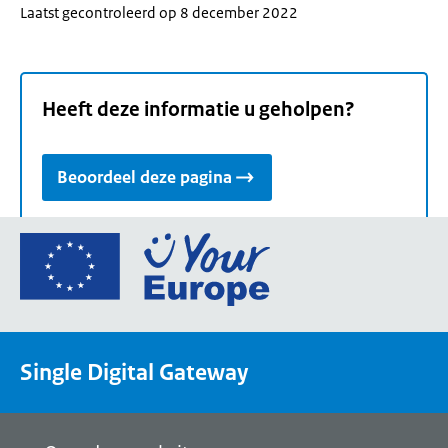
Laatst gecontroleerd op 8 december 2022
Heeft deze informatie u geholpen?
Beoordeel deze pagina
Ga
naar
de
homepage
van
Single Digital Gateway
Your
Europe,
een
portaal