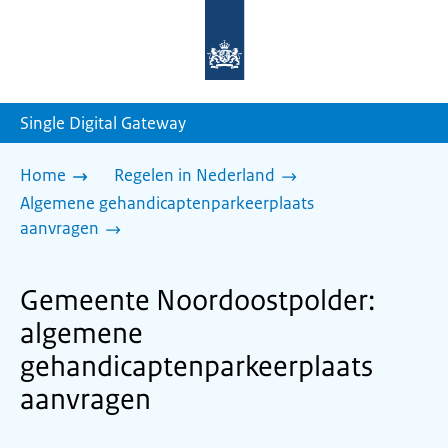
Naar
de
homepage
van
sdg.rijksoverheid.nl
Single Digital Gateway
Home
Regelen in Nederland
Algemene gehandicaptenparkeerplaats
aanvragen
Gemeente Noordoostpolder:
algemene
gehandicaptenparkeerplaats
aanvragen