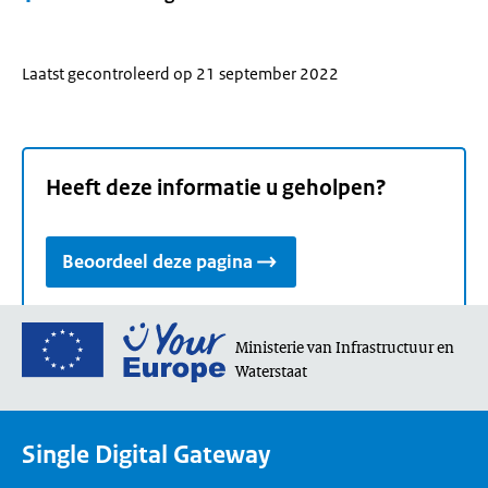
Laatst gecontroleerd op 21 september 2022
Heeft deze informatie u geholpen?
Beoordeel deze pagina
Ga
Ministerie van Infrastructuur en
naar
Waterstaat
de
homepage
van
Single Digital Gateway
Your