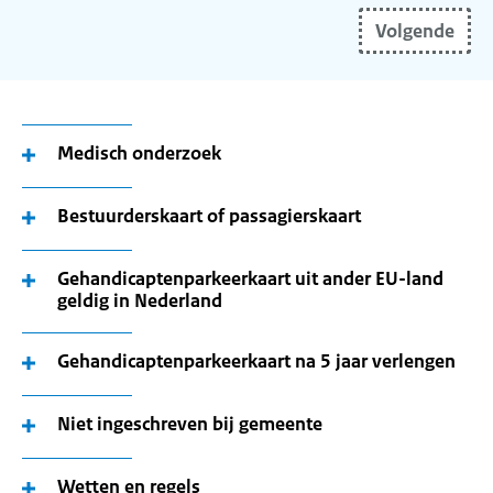
uw
Volgende
(toekomstige)
woonplaats
in
en
gebruik
Medisch onderzoek
de
pijltoetsen
Bestuurderskaart of passagierskaart
om
uw
Gehandicaptenparkeerkaart uit ander EU-land
woonplaats
geldig in Nederland
te
selecteren.
Gehandicaptenparkeerkaart na 5 jaar verlengen
Niet ingeschreven bij gemeente
Wetten en regels