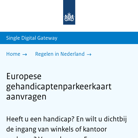
Naar
de
homepage
van
sdg.rijksoverheid.nl
Single Digital Gateway
Home
Regelen in Nederland
Europese
gehandicaptenparkeerkaart
aanvragen
Heeft u een handicap? En wilt u dichtbij
de ingang van winkels of kantoor