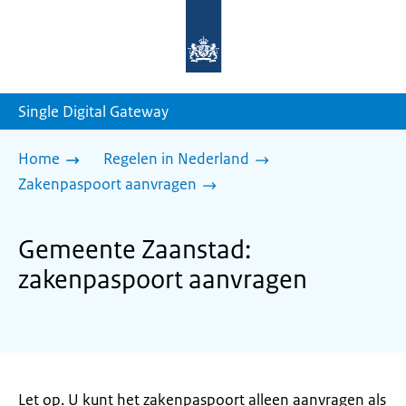
Naar
de
homepage
van
sdg.rijksoverheid.nl
Single Digital Gateway
Home
Regelen in Nederland
Zakenpaspoort aanvragen
Gemeente Zaanstad:
zakenpaspoort aanvragen
Let op. U kunt het zakenpaspoort alleen aanvragen als