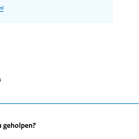
nl
4
u geholpen?