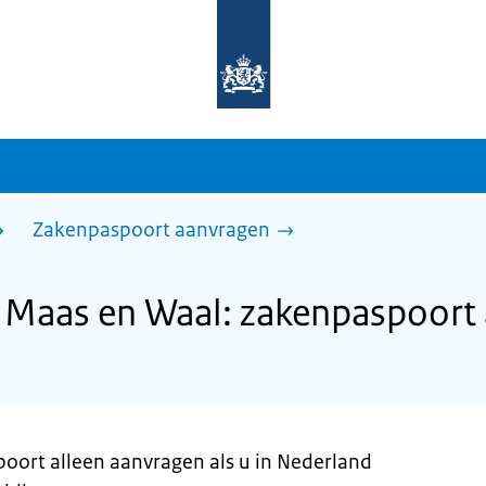
Naar
de
homepage
van
sdg.rijksoverheid.nl
Zakenpaspoort aanvragen
Maas en Waal: zakenpaspoort
poort alleen aanvragen als u in Nederland