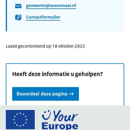
gemeente@wassenaar.nl
Contactformulier
Laatst gecontroleerd op 18 oktober 2022
Heeft deze informatie u geholpen?
Beoordeel deze pagina
Ga
naar
de