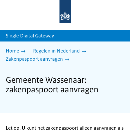
Naar
de
homepage
van
sdg.rijksoverheid.nl
Single Digital Gateway
Home
Regelen in Nederland
Zakenpaspoort aanvragen
Gemeente Wassenaar:
zakenpaspoort aanvragen
Let op. U kunt het zakenpaspoort alleen aanvragen als